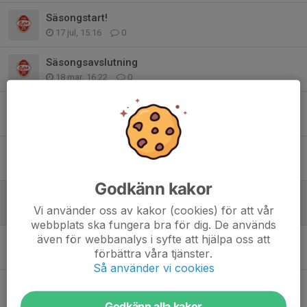
Säsongstart!
17 jul, 15:16
0
Säsongsavslutning
18 mar, 16:22
0
Matcher på lördag!!
26 feb, 17:34
0
Full fart men plats för fler!
10 feb, 17:43
0
Godkänn kakor
Nu kör vi igång igen!
Vi använder oss av kakor (cookies) för att vår
4 jan, 14:31
0
webbplats ska fungera bra för dig. De används
även för webbanalys i syfte att hjälpa oss att
Sista rycket innan jul!
förbättra våra tjänster.
14 dec 2025
0
Så använder vi cookies
Hemmamatcher 13/12
7 dec 2025
0
Godkänn alla kakor