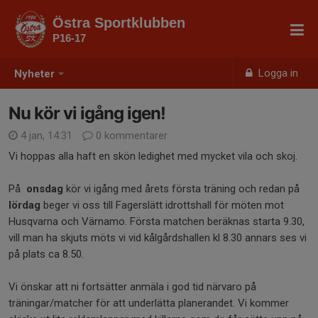
Östra Sportklubben
P16-17
Logga in
Nyheter
Nu kör vi igång igen!
4 jan, 14:31
0 kommentarer
Vi hoppas alla haft en skön ledighet med mycket vila och skoj.
På
onsdag
kör vi igång med årets första träning och redan på
lördag
beger vi oss till Fagerslätt idrottshall för möten mot
Husqvarna och Värnamo. Första matchen beräknas starta 9.30,
vill man ha skjuts möts vi vid kålgårdshallen kl 8.30 annars ses vi
på plats ca 8.50.
Vi önskar att ni fortsätter anmäla i god tid närvaro på
träningar/matcher för att underlätta planerandet. Vi kommer