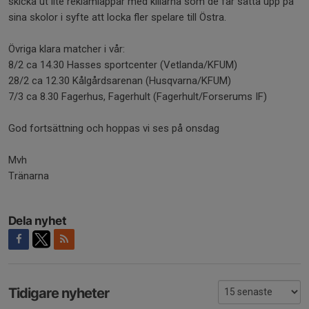
skicka ut lite reklamlappar med killarna som de får sätta upp på
sina skolor i syfte att locka fler spelare till Östra.
Övriga klara matcher i vår:
8/2 ca 14.30 Hasses sportcenter (Vetlanda/KFUM)
28/2 ca 12.30 Kålgårdsarenan (Husqvarna/KFUM)
7/3 ca 8.30 Fagerhus, Fagerhult (Fagerhult/Forserums IF)
God fortsättning och hoppas vi ses på onsdag
Mvh
Tränarna
Dela nyhet
Tidigare nyheter