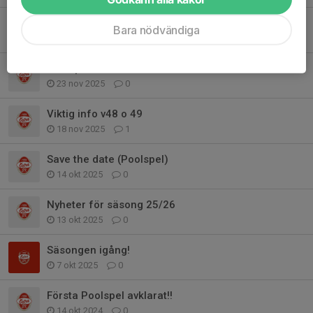
Påminnelse föräldramöte 1/12 17.30
Bara nödvändiga
30 nov 2025
0
Poolspel nummer 3 klart!
23 nov 2025
0
Viktig info v48 o 49
18 nov 2025
1
Save the date (Poolspel)
14 okt 2025
0
Nyheter för säsong 25/26
13 okt 2025
0
Säsongen igång!
7 okt 2025
0
Första Poolspel avklarat!!
14 okt 2024
0