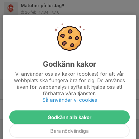
Matcher på lördag!!
26 feb, 17:34
0
Full fart men plats för fler!
10 feb, 17:43
0
Nu kör vi igång igen!
4 jan, 14:31
0
Godkänn kakor
Sista rycket innan jul!
14 dec 2025
0
Vi använder oss av kakor (cookies) för att vår
webbplats ska fungera bra för dig. De används
Hemmamatcher 13/12
även för webbanalys i syfte att hjälpa oss att
förbättra våra tjänster.
7 dec 2025
0
Så använder vi cookies
Påminnelse föräldramöte 1/12 17.30
30 nov 2025
0
Godkänn alla kakor
Poolspel nummer 3 klart!
Bara nödvändiga
23 nov 2025
0