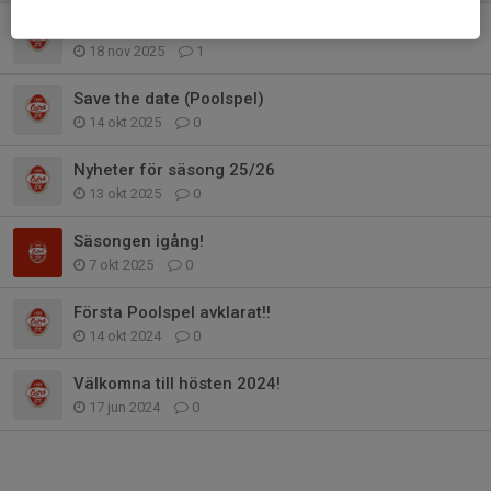
Viktig info v48 o 49
18 nov 2025
1
Save the date (Poolspel)
14 okt 2025
0
Nyheter för säsong 25/26
13 okt 2025
0
Säsongen igång!
7 okt 2025
0
Första Poolspel avklarat!!
14 okt 2024
0
Välkomna till hösten 2024!
17 jun 2024
0