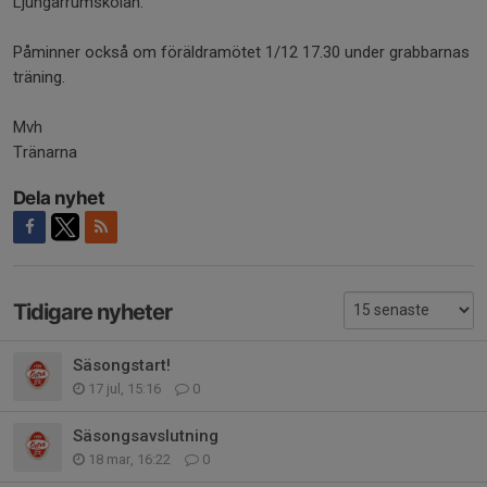
Ljungarrumskolan.
Påminner också om föräldramötet 1/12 17.30 under grabbarnas
träning.
Mvh
Tränarna
Dela nyhet
Tidigare nyheter
Säsongstart!
17 jul, 15:16
0
Säsongsavslutning
18 mar, 16:22
0