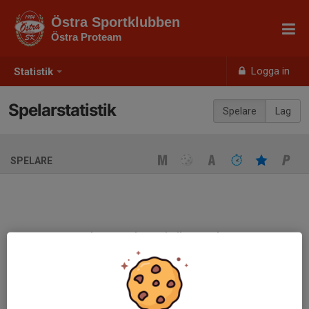
Östra Sportklubben
Östra Proteam
Logga in
Statistik
Spelarstatistik
Spelare
Lag
SPELARE
Ingen spelarstatistik sparad
När ni fyller i uppställning på respektive match visas statistiken
automatiskt på denna sida