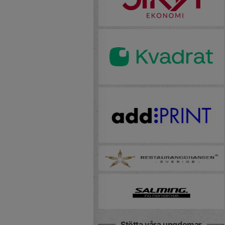
Stötta våra ungdomar