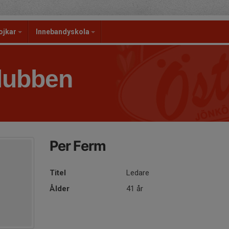
ojkar
Innebandyskola
lubben
Per Ferm
Titel
Ledare
Ålder
41 år