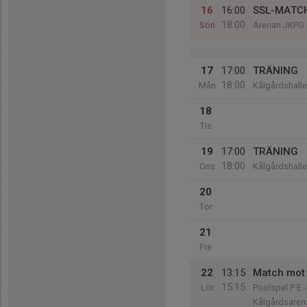
16
16:00
SSL-MATCH
18:00
Sön
Arenan JKPG 
17
17:00
TRÄNING
18:00
Mån
Kålgårdshall
18
Tis
19
17:00
TRÄNING
18:00
Ons
Kålgårdshall
20
Tor
21
Fre
22
13:15
Match mot 
15:15
Lör
Poolspel P E 
Kålgårdsaren