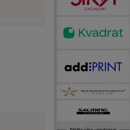
Stötta våra ungdomar