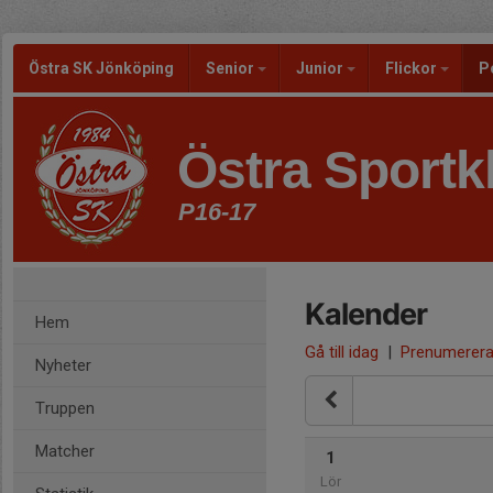
Östra SK Jönköping
Senior
Junior
Flickor
P
Östra Sportk
P16-17
Kalender
Hem
Gå till idag
|
Prenumerer
Nyheter
Truppen
Matcher
1
Lör