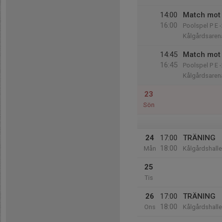
14:00
Match mot 
16:00
Poolspel P E 
Kålgårdsaren
14:45
Match mot
16:45
Poolspel P E 
Kålgårdsaren
23
Sön
24
17:00
TRÄNING
18:00
Mån
Kålgårdshall
25
Tis
26
17:00
TRÄNING
18:00
Ons
Kålgårdshall