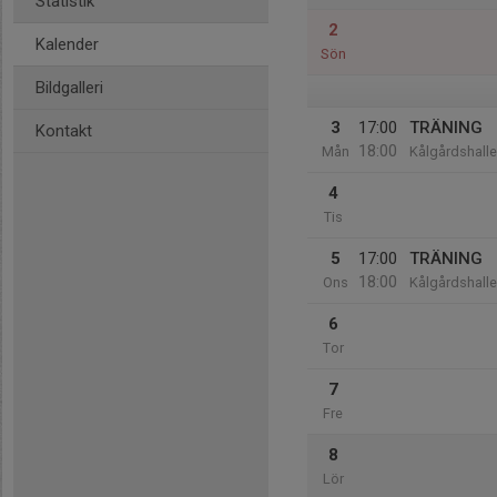
Statistik
2
Kalender
Sön
Bildgalleri
3
17:00
TRÄNING
Kontakt
18:00
Mån
Kålgårdshall
4
Tis
5
17:00
TRÄNING
18:00
Ons
Kålgårdshall
6
Tor
7
Fre
8
Lör