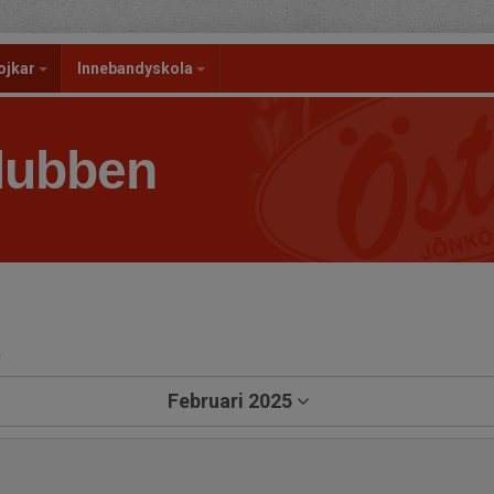
ojkar
Innebandyskola
lubben
a
Februari 2025