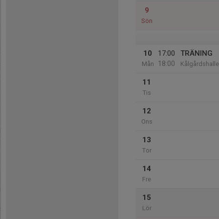
9
Sön
10
17:00
TRÄNING
18:00
Mån
Kålgårdshall
11
Tis
12
Ons
13
Tor
14
Fre
15
Lör