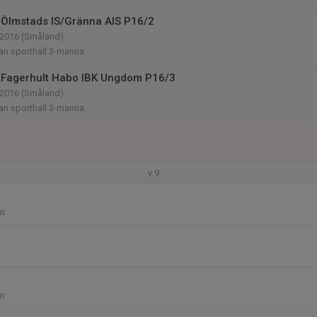
Ölmstads IS/Gränna AIS P16/2
-2016 (Småland)
an sporthall 3-manna
 Fagerhult Habo IBK Ungdom P16/3
-2016 (Småland)
an sporthall 3-manna
v.9
en
en