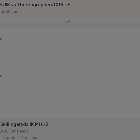
 JIK vs Thorengruppen/GRATIS
Idrottshus
v.8
en
en
Skillingaryds IK P16/2
-2016 (Småland)
an sporthall 3-manna