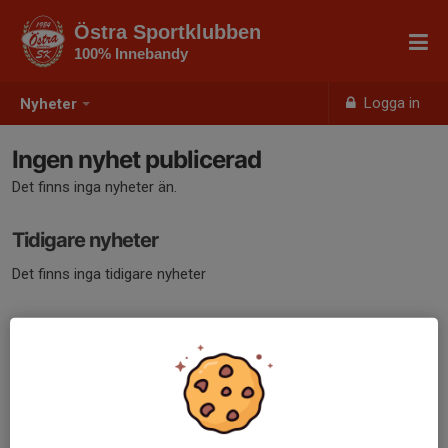
Östra Sportklubben
100% Innebandy
Logga in
Nyheter
Ingen nyhet publicerad
Det finns inga nyheter än.
Tidigare nyheter
Det finns inga tidigare nyheter