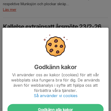
respektive Munksjön och plockar skräp....
Läs mer
Kallelse extrainsatt årsmöte 23/2-26
1 feb, 18:03
Kallelse
Extrainsatt årsmöte Östra Sportklubben
När: måndag 23/2 kl. 18.00
Var: Kansliet Kålgårdsarenan
Godkänn kakor
Vi använder oss av kakor (cookies) för att vår
Ordförande Sofia Hellström har meddelat sin omedelbara
webbplats ska fungera bra för dig. De används
avgång p.g.a. hälsoskäl. Styrelsen består idag av Pauline Gard...
även för webbanalys i syfte att hjälpa oss att
Läs mer
förbättra våra tjänster.
Så använder vi cookies
Fler nyheter
Godkänn alla kakor