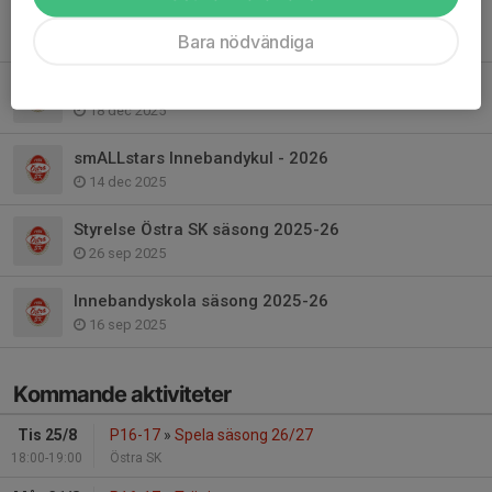
Försäljning av RC
Bara nödvändiga
25 jan, 18:52
Prova på innebandy
18 dec 2025
smALLstars Innebandykul - 2026
14 dec 2025
Styrelse Östra SK säsong 2025-26
26 sep 2025
Innebandyskola säsong 2025-26
16 sep 2025
Kommande aktiviteter
Tis 25/8
P16-17
»
Spela säsong 26/27
18:00-19:00
Östra SK