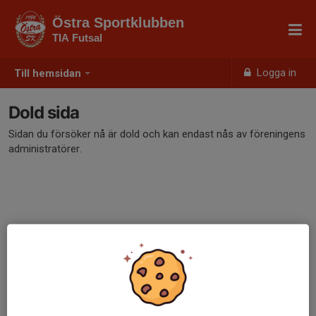
Östra Sportklubben
TIA Futsal
Logga in
Till hemsidan
Dold sida
Sidan du försöker nå är dold och kan endast nås av föreningens
administratörer.