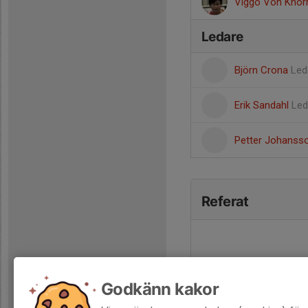
Viggo Von Knorr
Ledare
Björn Crona
Led
Erik Sandahl
Led
Petter Johanss
Referat
Godkänn kakor