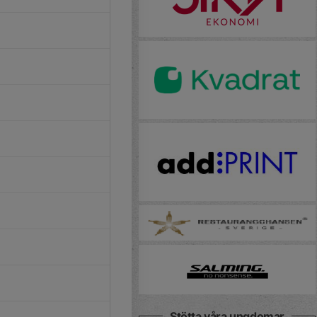
Stötta våra ungdomar