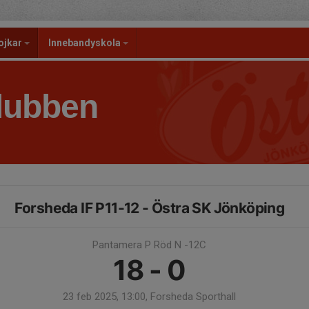
ojkar
Innebandyskola
lubben
Forsheda IF P11-12 - Östra SK Jönköping
Pantamera P Röd N -12C
18 - 0
23 feb 2025, 13:00, Forsheda Sporthall