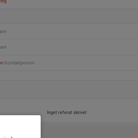
ing
are
are
on
Kontaktperson
Inget referat skrivet