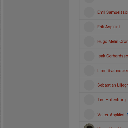
Emil Samuelsso
Erik Aspklint
Hugo Melin Cro
Isak Gerhardss
Liam Svahnstr
Sebastian Liljeg
Tim Hallenborg
Valter Aspklint