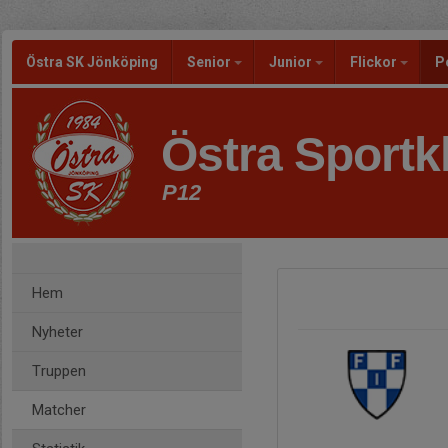
Östra SK Jönköping
Senior
Junior
Flickor
P
Östra Sportk
P12
Hem
Nyheter
Truppen
Matcher